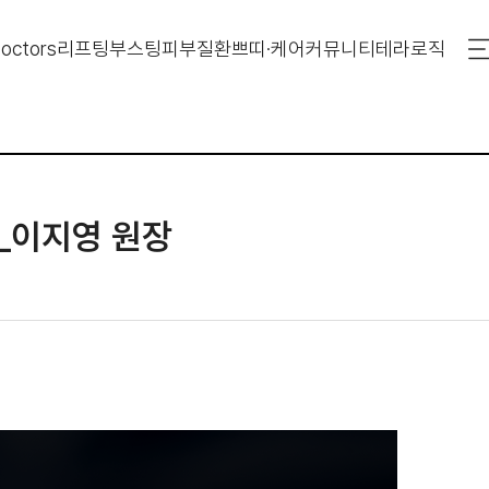
octors
리프팅
부스팅
피부질환
쁘띠·케어
커뮤니티
테라로직
_이지영 원장