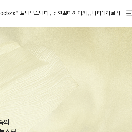
octors
리프팅
부스팅
피부질환
쁘띠·케어
커뮤니티
테라로직